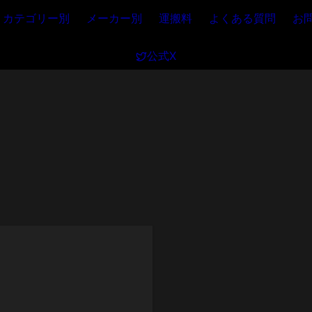
カテゴリー別
メーカー別
運搬料
よくある質問
お
公式X
ADIface USB