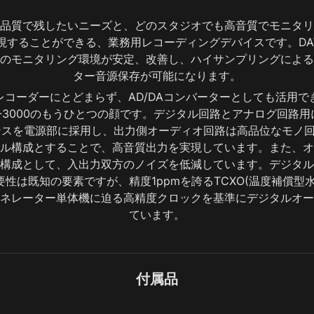
品質で残したいニーズと、どのスタジオでも高音質でモニタリ
現することができる、業務用レコーディングデバイスです。D
のモニタリング環境が安定、改善し、ハイサンプリングによる
ター音源保存が可能になります。
レコーダーにとどまらず、AD/DAコンバーターとしても活用で
-3000のもうひとつの顔です。デジタル回路とアナログ回路
ンスを電源部に採用し、出力側オーディオ回路は高品位なモノ
ル構成とすることで、高音質出力を実現しています。また、オ
構成として、入出力双方のノイズを低減しています。デジタル
性は既知の要素ですが、精度1ppmを誇るTCXO(温度補償型
ネレーター単体機に迫る高精度クロックを基準にデジタルオー
ています。
付属品