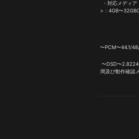
・対応メディア　
>：4GB〜32GB
〜PCM〜44.1/48/
〜DSD〜2.8224
間及び動作確認メ