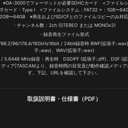
※DA-3000でフォーマットが必要SDHCカード　<ファイルシス
CFカード・Type I　<ファイルシステム：FAT32 >：1GB〜6
2GB〜64GB　※再生およびSD/CFとのファイルコピーのみ対
・チャンネル数：2ch (STEREO または MONOx2)
・録音再生ファイル形式
88.2/96/176.4/192kHz16bit / 24bit録音時 BWF(拡張子:.
子:.wav)、WAV(拡張子:.wav)
 / 5.6448 MHz録音・再生時　DSDIFF (拡張子:.dff)、DSF (拡
ディア]TASCAMより、録音時間の目安及び動作確認メディ
す。下記、URLを確認して下さい。
取扱説明書・仕様書（PDF）