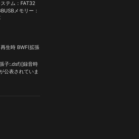
テム：FAT32 
4GBUSBメモリー：
応
wav)再生時 BWF(拡張
張子:.dsf)[録音時
アが公表されていま