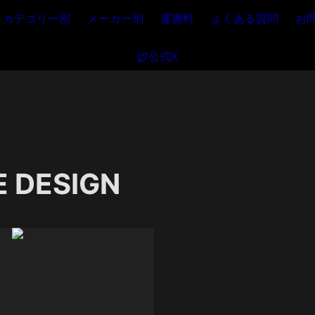
カテゴリー別
メーカー別
運搬料
よくある質問
お
公式X
 DESIGN 
m108