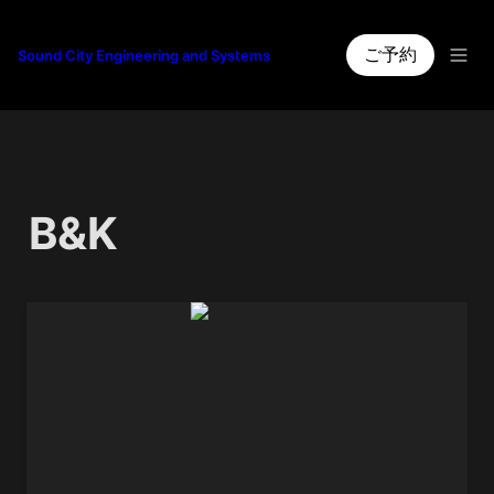
ご予約
Sound City Engineering and Systems
B&K 
4006 (pair)