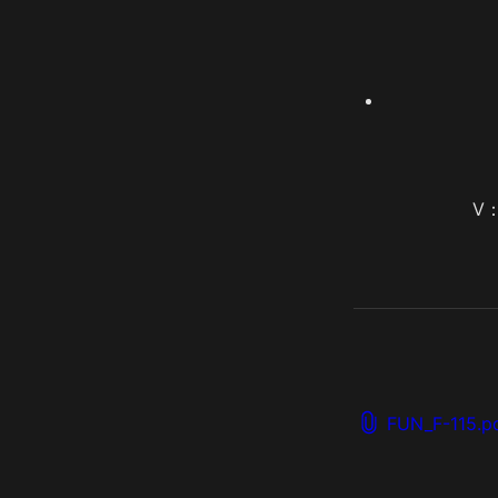
V
FUN_F-115.p