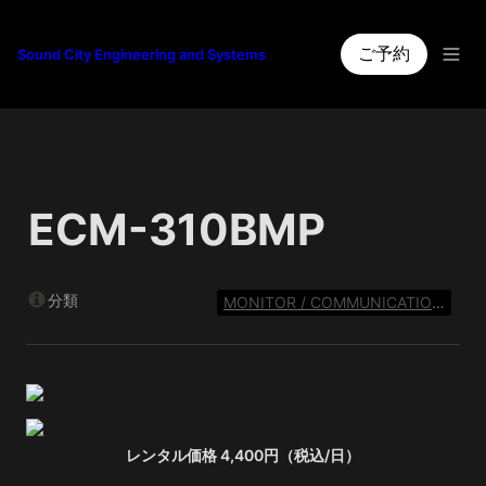
ご予約
Sound City Engineering and Systems
ECM-310BMP
分類
MONITOR / COMMUNICATION SYSTEM
レンタル価格 4,400円（税込/日）