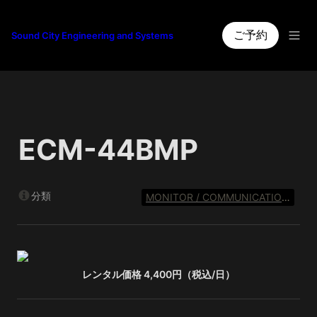
ご予約
Sound City Engineering and Systems
ECM-44BMP
分類
MONITOR / COMMUNICATION SYSTEM
レンタル価格 4,400円（税込/日）