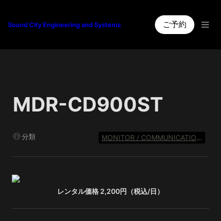
ご予約
Sound City Engineering and Systems
MDR-CD900ST
分類
MONITOR / COMMUNICATION SYSTEM
レンタル価格 2,200円（税込/日）