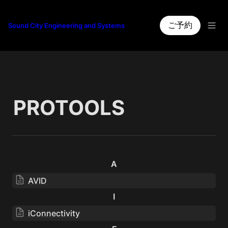
ご予約
Sound City Engineering and Systems
PROTOOLS
A
AVID
I
iConnectivity