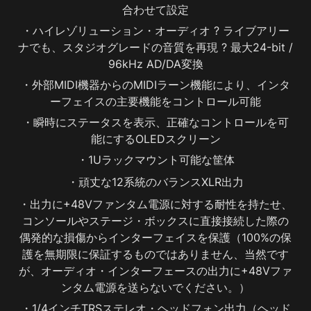
合わせて設定
・ハイレゾリューション・オーディオ ? ライブアリー
ナでも、スタジオグレードの音質を再現 ? 最大24-bit / 
96kHz AD/DA変換
・外部MIDI機器からのMIDIラーン機能により、インタ
ーフェイスの主要機能をコントロール可能
・瞬時にステータスを表示、正確なコントロールを可
能にするOLEDスクリーン
・1Uラックマウント可能な筐体
・頑丈な12系統のバランスXLR出力
・出力に+48Vファンタム電源に対する耐性を持たせ、
コンソールやステージ・ボックスに直接接続した際の
偶発的な損傷からインターフェイスを保護（100%の保
護を無期限に保証するものではありません、当然です
が、オーディオ・インターフェースの出力に+48Vファ
ンタム電源を送らないでください。）
・1/4インチTRSステレオ・ヘッドフォン出力（ヘッド