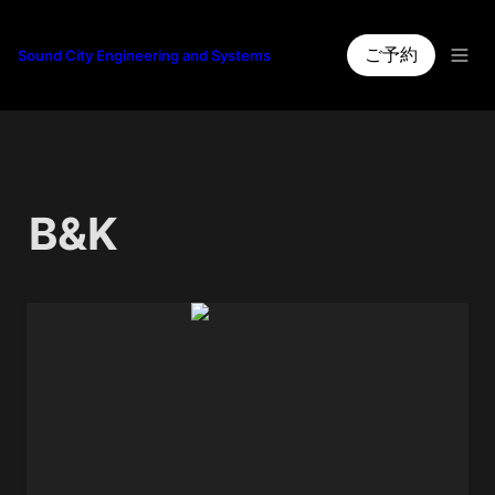
ご予約
Sound City Engineering and Systems
B&K
4006 (pair)