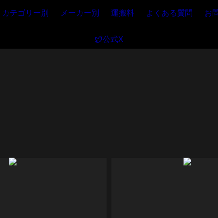
カテゴリー別
メーカー別
運搬料
よくある質問
お
公式X
4061
5100