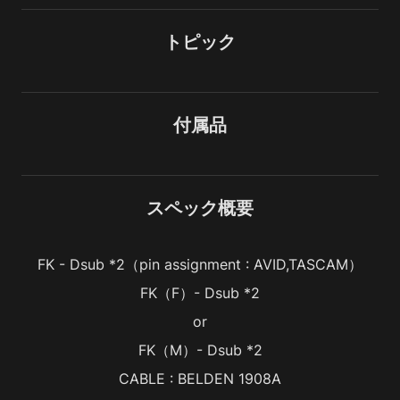
トピック
付属品
スペック概要
FK - Dsub *2（pin assignment : AVID,TASCAM）
FK（F）- Dsub *2
or
FK（M）- Dsub *2
CABLE : BELDEN 1908A