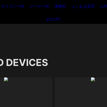
カテゴリー別
メーカー別
運搬料
よくある質問
お
公式X
 DEVICES
788T
970