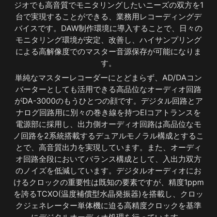
ジオでも高音質でモニタリングしたいニーズの双方を1
台で実現することができる、業務用レコーディングデ
バイスです。DAW制作環境に導入することで、日々の
モニタリング環境が安定、改善し、ハイサンプリング
による高解像度でのマスター音源保存が可能になりま
す。
単純なマスターレコーダーにとどまらず、AD/DAコン
バーターとしても活用できる高品位なオーディオ回路
がDA-3000のもうひとつの顔です。デジタル回路とア
ナログ回路用に別々の巻き線を持つEIコアトランスを
電源部に採用し、出力側オーディオ回路は高品位なモ
ノ回路を2系統搭載するデュアルモノラル構成とするこ
とで、高音質出力を実現しています。また、オーディ
オ回路全段においてバランス構成として、入出力双方
のノイズを低減しています。デジタルオーディオにお
けるクロックの重要性は既知の要素ですが、精度1ppm
を誇るTCXO(温度補償型水晶発振器)を搭載し、クロッ
クジェネレーター単体機に迫る高精度クロックを基準