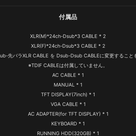
付属品
XLR(M)*24ch-Dsub*3 CABLE * 2
XLR(F)*24ch-Dsub*3 CABLE * 2
 Dsub-先バラXLR CABLE を Dsub-Dsub CABLEに変更する
※TDIF CABLEは付属していません。
AC CABLE * 1
MANUAL * 1
TFT DISPLAY(7inch) * 1
VGA CABLE * 1
AC ADAPTER(for TFT DISPLAY) * 1
KEYBOARD * 1
RUNNING HDD(320GB) * 1