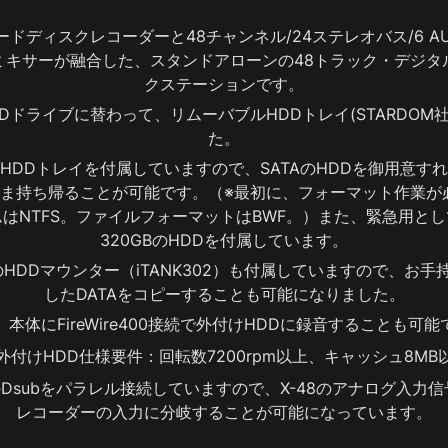
ードディスクレコーダーと48チャンネル/24ステレオバス/6 AU
ミキサーが融合した、スタンドアローンの48トラック・デジタ
クステーションです。
Dドライブに替わって、リムーバブルHDDトレイ(STARDOM
た。
HDDトレイを付属していますので、SATAのHDDを御用意す
のまま持ち帰ることが可能です。（※最初に、フォーマット作業が
はNTFS。ファイルフォーマットはBWF。）また、緊急用と
320GBのHDDを付属しています。
製のHDDマウンター（iTANK302）も付属していますので、お手
したDATAをコピーすることも可能になりました。
、本体にFireWire400接続で外付けHDDに録音することも可能
外付けHDD仕様要件：回転数7200rpm以上、キャッシュ8MB
utのDsubをパラレル接続していますので、X-48のアナログ入力
レコーダーの入力に分岐することが可能になっています。