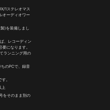
X/1ステレオマス
ルオーディオワー
社製)を装備しまし
れば、レコーディン
必要になります。
してランニング用の
持ちのPCで、録音
です。
以上
信号をそのまま別の