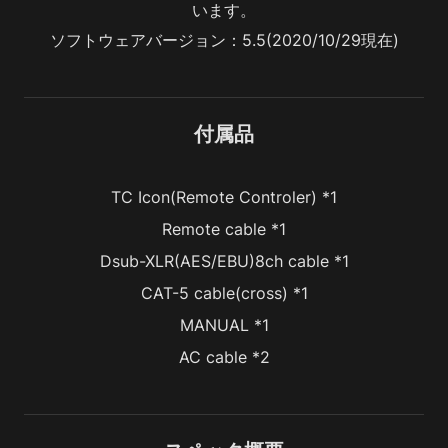
います。
ソフトウェアバージョン：5.5(2020/10/29現在)
付属品
TC Icon(Remote Controler) *1
Remote cable *1
Dsub-XLR(AES/EBU)8ch cable *1
CAT-5 cable(cross) *1
MANUAL *1
AC cable *2