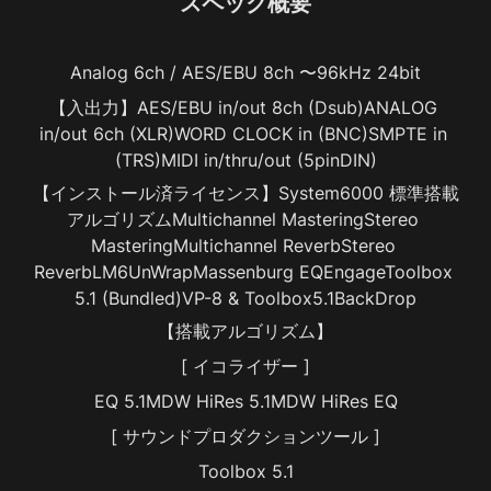
スペック概要
Analog 6ch / AES/EBU 8ch 〜96kHz 24bit
【入出力】AES/EBU in/out 8ch (Dsub)ANALOG 
in/out 6ch (XLR)WORD CLOCK in (BNC)SMPTE in 
(TRS)MIDI in/thru/out (5pinDIN)
【インストール済ライセンス】System6000 標準搭載
アルゴリズムMultichannel MasteringStereo 
MasteringMultichannel ReverbStereo 
ReverbLM6UnWrapMassenburg EQEngageToolbox 
5.1 (Bundled)VP-8 & Toolbox5.1BackDrop
【搭載アルゴリズム】
[ イコライザー ]
EQ 5.1MDW HiRes 5.1MDW HiRes EQ
[ サウンドプロダクションツール ]
Toolbox 5.1