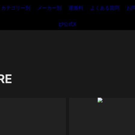
カテゴリー別
メーカー別
運搬料
よくある質問
お
公式X
E 
F01B-OCM-ARIB
FCM01B-OCF-A