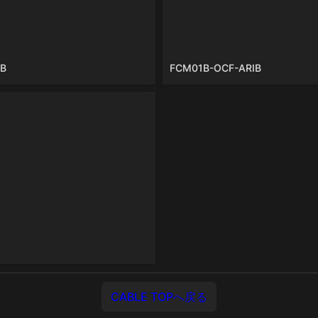
B
FCM01B-OCF-ARIB
OCC50B-ARIB
CABLE TOPへ戻る