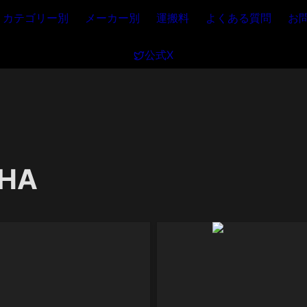
カテゴリー別
メーカー別
運搬料
よくある質問
お
公式X
HA 
S-10M (pair)
NS-10M STUDIO (