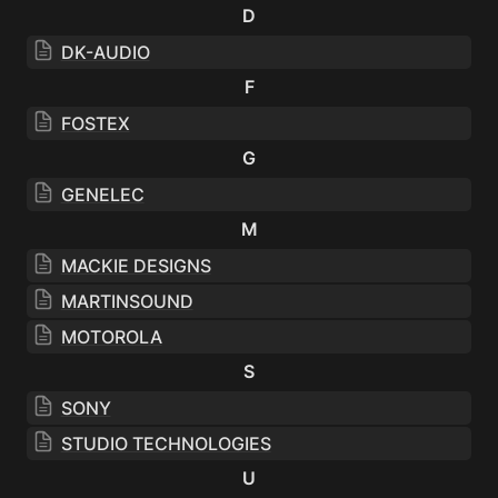
D
DK-AUDIO
F
FOSTEX
G
GENELEC
M
MACKIE DESIGNS
MARTINSOUND
MOTOROLA
S
SONY
STUDIO TECHNOLOGIES
U