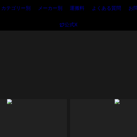
カテゴリー別
メーカー別
運搬料
よくある質問
お
公式X
B18
N62E