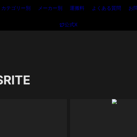
カテゴリー別
メーカー別
運搬料
よくある質問
お
公式X
RITE
EDNET HD32R
ISA 828