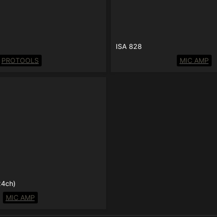
ISA 828
PROTOOLS
MIC AMP
PRE Mk.II (24ch)
24ch)
MIC AMP